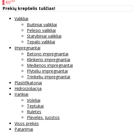
00
€0
0
Prekių krepšelis tuščias!
Valikliai
Buitiniai valikliai
Pelėsio valikliai
Statybiniai valikliai
Tepalo valikliai
Impregnantai
Betono impregnantai
Klinkerio impregnantai
Medienos impregnantai
Plytelių impregnantai
Trinkelių impregnantai
Plastifikatoriai
Hidroizoliacija
Įrankiai
Voleliai
Teptukai
Ruletės
Plėvelės. Juostos
Visos prekės
Patarimai