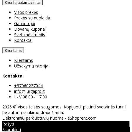
Klientų aptarnavimas
Visos prekės
Prekės su nuolaida
Gamintojai
Dovanų kuponai
Svetainės medis
Kontaktai
Klientams
Klientams
Užsakymų istorija
Kontaktai
+37060227044
info@jurgapro.lt
I - V 08.00 - 17.00
2026 © Visos teisės saugomos. Kopijuoti, platinti svetainės turinį
be autorių sutikimo draudžiama.
Elektroninių parduotuvių nuoma
-
eShoprent.com
Rašyti
Skambinti