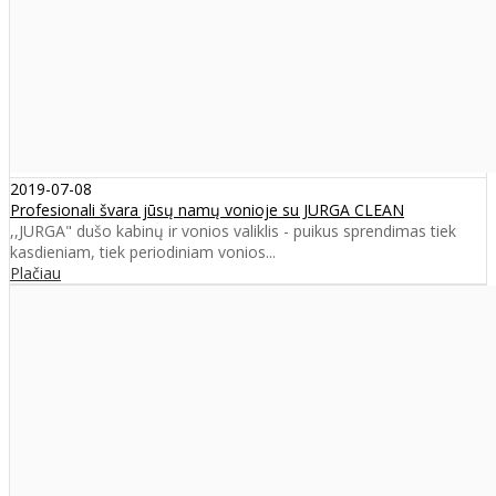
2019-07-08
Profesionali švara jūsų namų vonioje su JURGA CLEAN
,,JURGA" dušo kabinų ir vonios valiklis - puikus sprendimas tiek
kasdieniam, tiek periodiniam vonios...
Plačiau