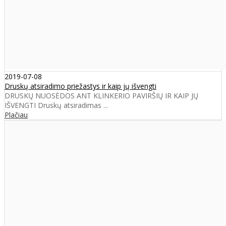
2019-07-08
Druskų atsiradimo priežastys ir kaip jų išvengti
DRUSKŲ NUOSĖDOS ANT KLINKERIO PAVIRŠIŲ IR KAIP JŲ
IŠVENGTI Druskų atsiradimas ...
Plačiau