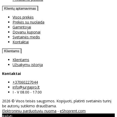
Klientų aptarnavimas
Visos prekės
Prekės su nuolaida
Gamintojai
Dovanų kuponai
Svetainės medis
Kontaktai
Klientams
Klientams
Užsakymų istorija
Kontaktai
+37060227044
info@jurgapro.lt
I - V 08.00 - 17.00
2026 © Visos teisės saugomos. Kopijuoti, platinti svetainės turinį
be autorių sutikimo draudžiama.
Elektroninių parduotuvių nuoma
-
eShoprent.com
Rašyti