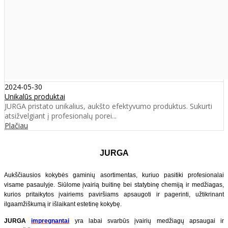
2024-05-30
Unikalūs produktai
JURGA pristato unikalius, aukšto efektyvumo produktus. Sukurti
atsižvelgiant į profesionalų porei...
Plačiau
JURGA
Aukščiausios kokybės gaminių asortimentas, kuriuo pasitiki profesionalai
visame pasaulyje. Siūlome įvairią buitinę bei statybinę chemiją ir medžiagas,
kurios pritaikytos įvairiems paviršiams apsaugoti ir pagerinti, užtikrinant
ilgaamžiškumą ir išlaikant estetinę kokybę.
JURGA
impregnantai
yra labai svarbūs įvairių medžiagų apsaugai ir