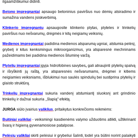
ilgaamžiškumui didinti.
Betono impregnantai
apsaugo betoninius paviršius nuo dėmių atsiradimo ir
sumažina vandens įsiskverbimą.
Klinkerio impregnantu
apsaugosite klinkerio plytas, plyteles ir trinkelių
paviršius nuo nešvarumų, drėgmės ir kitų neigiamų veiksnių.
Medienos impregnantai
padidina medienos atsparumą ugniai, atstumia pelėsį,
grybelį ir kitus kenksmingus mikroorganizmus, yra atsparesnė mechninams
pažeidimams bei padidina medienos šiluminę varžą.
Plytelių impregnantai
įgyja hidrofobines savybes
,
gali atnaujinti plytelių spalvą
ir išryškinti jų raštą, yra atsparesnės nešvarumams, drėgmei ir kitiems
neigiamies veiksniams, išblukimui nuo saulės spindulių bei sustiprina plytelių ir
glaisto struktūrą.
Trinkelių impregnantai
sukuria vandenį atstumiantį sluoksnį ant grindinio
trinkelių ir dažnai sukuria ,,šlapią" efektą.
JURGA
siūlo įvairius
valiklius
, pritaikytus konkrečioms reikmėms:
Buitiniai valikliai
- veiksmingi kasdienėms valymo užduotims atlikti, užtikrinant
švarą ir higieną gyvenamosiose patalpose.
Pelėsių valikliai
skirti pelėsiui ir grybeliui šalinti, todėl yra būtini norint palaikyti