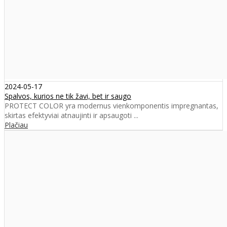
2024-05-17
Spalvos, kurios ne tik žavi, bet ir saugo
PROTECT COLOR yra modernus vienkomponentis impregnantas,
skirtas efektyviai atnaujinti ir apsaugoti ...
Plačiau