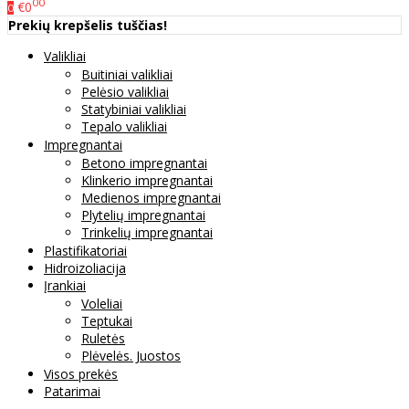
00
€0
0
Prekių krepšelis tuščias!
Valikliai
Buitiniai valikliai
Pelėsio valikliai
Statybiniai valikliai
Tepalo valikliai
Impregnantai
Betono impregnantai
Klinkerio impregnantai
Medienos impregnantai
Plytelių impregnantai
Trinkelių impregnantai
Plastifikatoriai
Hidroizoliacija
Įrankiai
Voleliai
Teptukai
Ruletės
Plėvelės. Juostos
Visos prekės
Patarimai