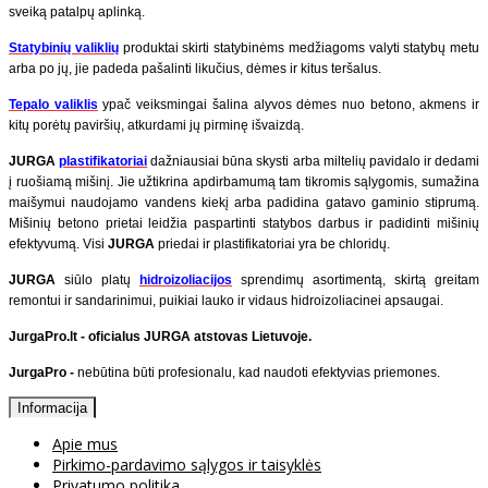
sveiką patalpų aplinką.
Statybinių valiklių
produktai skirti statybinėms medžiagoms valyti statybų metu
arba po jų, jie padeda pašalinti likučius, dėmes ir kitus teršalus.
Tepalo valiklis
ypač veiksmingai šalina alyvos dėmes nuo betono, akmens ir
kitų porėtų paviršių, atkurdami jų pirminę išvaizdą.
JURGA
plastifikatoriai
dažniausiai būna skysti arba miltelių pavidalo ir dedami
į ruošiamą mišinį. Jie užtikrina apdirbamumą tam tikromis sąlygomis, sumažina
maišymui naudojamo vandens kiekį arba padidina gatavo gaminio stiprumą.
Mišinių betono prietai leidžia paspartinti statybos darbus ir padidinti mišinių
efektyvumą. Visi
JURGA
priedai ir plastifikatoriai yra be chloridų.
JURGA
siūlo platų
hidroizoliacijos
sprendimų asortimentą, skirtą greitam
remontui ir sandarinimui, puikiai lauko ir vidaus hidroizoliacinei apsaugai.
JurgaPro.lt - oficialus JURGA atstovas Lietuvoje.
JurgaPro -
nebūtina būti profesionalu, kad naudoti efektyvias priemones.
Informacija
Apie mus
Pirkimo-pardavimo sąlygos ir taisyklės
Privatumo politika