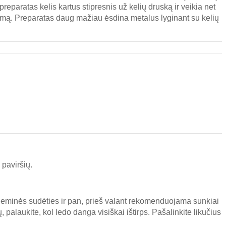
reparatas kelis kartus stipresnis už kelių druską ir veikia net
dimą. Preparatas daug mažiau ėsdina metalus lyginant su kelių
 paviršių.
heminės sudėties ir pan, prieš valant rekomenduojama sunkiai
palaukite, kol ledo danga visiškai ištirps. Pašalinkite likučius