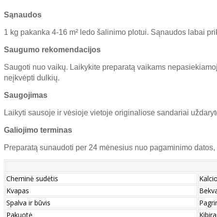
Sąnaudos
1 kg pakanka 4-16 m² ledo šalinimo plotui. Sąnaudos labai prik
Saugumo rekomendacijos
Saugoti nuo vaikų. Laikykite preparatą vaikams nepasiekiamoje
neįkvėpti dulkių.
Saugojimas
Laikyti sausoje ir vėsioje vietoje originaliose sandariai uždar
Galiojimo terminas
Preparatą sunaudoti per 24 mėnesius nuo pagaminimo datos, n
Cheminė sudėtis
Kalcio
Kvapas
Bekva
Spalva ir būvis
Pagrin
Pakuotė
Kibir