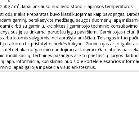
 250g / m², labai priklauso nuo ledo storio ir aplinkos temperatūros
ti odą ir akis Preparatas buvo klasifikuojamas kaip pavojingas. Dir
dami gaminį, perskaitykite medžiagų saugos duomenų lapą ir išsami
dami dirbti su gaminiu, kreipkitės į gamintojo techninio konsultavim
nys susiję su tinkamai paruoštu lygiu paviršiumi. Gamintojas neturi
ais arba kitomis sąlygomis, nei aprašyta aukščiau. Teisingas ir tuo p
tija taikoma tik pristatytos prekės kokybei. Gamintojas ar jo įgaliotas
tus dėl netinkamo gaminio naudojimo ar laikymo. Gamintojas pasilieka te
o modifikacijų, techninės pažangos ar kitų priežasčių. Jurgos darbuotoja
nį lapą. Informacija, kuri skiriasi nuo šioje kortelėje esančios informaci
aminio lapas galioja ir pakeičia visus ankstesnius.