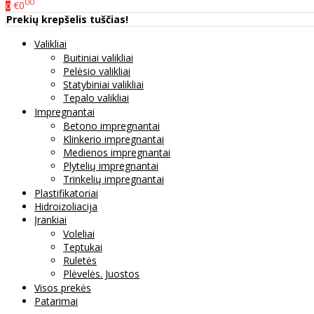
00
€0
0
Prekių krepšelis tuščias!
Valikliai
Buitiniai valikliai
Pelėsio valikliai
Statybiniai valikliai
Tepalo valikliai
Impregnantai
Betono impregnantai
Klinkerio impregnantai
Medienos impregnantai
Plytelių impregnantai
Trinkelių impregnantai
Plastifikatoriai
Hidroizoliacija
Įrankiai
Voleliai
Teptukai
Ruletės
Plėvelės. Juostos
Visos prekės
Patarimai