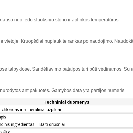
lauso nuo ledo sluoksnio storio ir aplinkos temperatūros.
 vietoje. Kruopščiai nuplaukite rankas po naudojimo. Naudokite 
ytose talpyklose. Sandėliavimo patalpos turi būti vėdinamos. Su a
urodytos ant pakuotės. Gamybos data yra partijos numeris.
Techniniai duomenys
 chloridas ir mineraliniai užpildai
pis
dinis ingredientas – Balti dribsniai
as 4kg