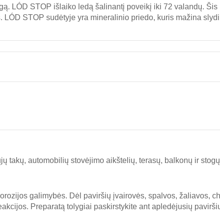
gą. LÓD STOP išlaiko ledą šalinantį poveikį iki 72 valandų. Šis p
ms. LÓD STOP sudėtyje yra mineralinio priedo, kuris mažina sly
jų takų, automobilių stovėjimo aikštelių, terasų, balkonų ir stogų
zijos galimybės. Dėl paviršių įvairovės, spalvos, žaliavos, c
ijos. Preparatą tolygiai paskirstykite ant apledėjusių paviršių, 