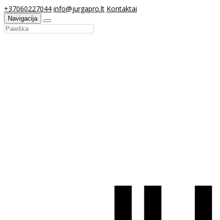
+37060227044
info@jurgapro.lt
Kontaktai
Navigacija