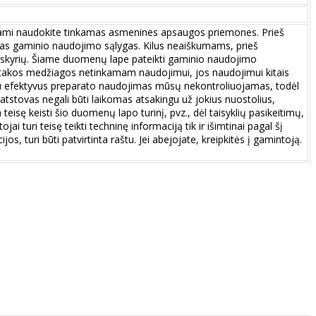
bdami naudokite tinkamas asmenines apsaugos priemones. Prieš
as gaminio naudojimo sąlygas. Kilus neaiškumams, prieš
o skyrių. Šiame duomenų lape pateikti gaminio naudojimo
 įtakos medžiagos netinkamam naudojimui, jos naudojimui kitais
ačiu efektyvus preparato naudojimas mūsų nekontroliuojamas, todėl
 atstovas negali būti laikomas atsakingu už jokius nuostolius,
isę keisti šio duomenų lapo turinį, pvz., dėl taisyklių pasikeitimų,
i turi teisę teikti techninę informaciją tik ir išimtinai pagal šį
jos, turi būti patvirtinta raštu. Jei abejojate, kreipkitės į gamintoją.