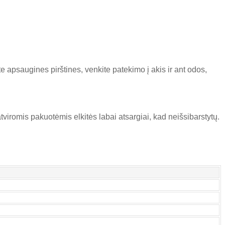
apsaugines pirštines, venkite patekimo į akis ir ant odos,
tviromis pakuotėmis elkitės labai atsargiai, kad neišsibarstytų.