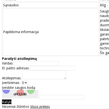
Sąnaudos
60g -
Saugo
naudo
pradė
duome
tiksl
Papildoma informacija
garan
patir
gamini
techni
Šis g
Parašyti atsiliepimą
Vardas:
El. pašto adresas:
Atsiliepimas:
Įvertinimas:
Įveskite saugos kodą:
Rašyti
Neseniai žiūrėtos
Visos prekės