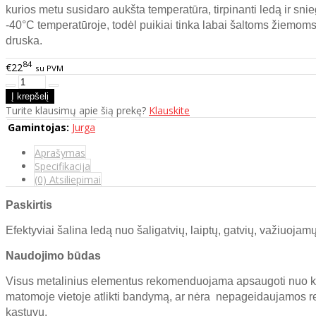
kurios metu susidaro aukšta temperatūra, tirpinanti ledą ir snie
-40°C temperatūroje, todėl puikiai tinka labai šaltoms žiemo
druska.
84
€22
su PVM
Turite klausimų apie šią prekę?
Klauskite
Gamintojas:
Jurga
Aprašymas
Specifikacija
(0) Atsiliepimai
Paskirtis
Efektyviai šalina ledą nuo šaligatvių, laiptų, gatvių, važiuojamų
Naudojimo būdas
Visus metalinius elementus rekomenduojama apsaugoti nuo koro
matomoje vietoje atlikti bandymą, ar nėra nepageidaujamos reakc
kastuvu.