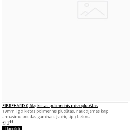
FIBREHARD 0,6kg kietas polimerinis mikropluoštas
19mm ilgio kietas polimerinis pluoštas, naudojamas kaip
armavimo priedas gaminant įvairių tipų beton..
46
€12