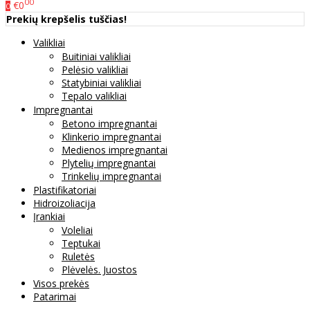
00
€0
0
Prekių krepšelis tuščias!
Valikliai
Buitiniai valikliai
Pelėsio valikliai
Statybiniai valikliai
Tepalo valikliai
Impregnantai
Betono impregnantai
Klinkerio impregnantai
Medienos impregnantai
Plytelių impregnantai
Trinkelių impregnantai
Plastifikatoriai
Hidroizoliacija
Įrankiai
Voleliai
Teptukai
Ruletės
Plėvelės. Juostos
Visos prekės
Patarimai