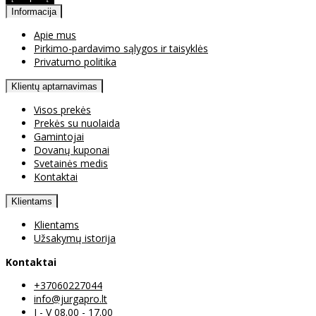
Informacija
Apie mus
Pirkimo-pardavimo sąlygos ir taisyklės
Privatumo politika
Klientų aptarnavimas
Visos prekės
Prekės su nuolaida
Gamintojai
Dovanų kuponai
Svetainės medis
Kontaktai
Klientams
Klientams
Užsakymų istorija
Kontaktai
+37060227044
info@jurgapro.lt
I - V 08.00 - 17.00